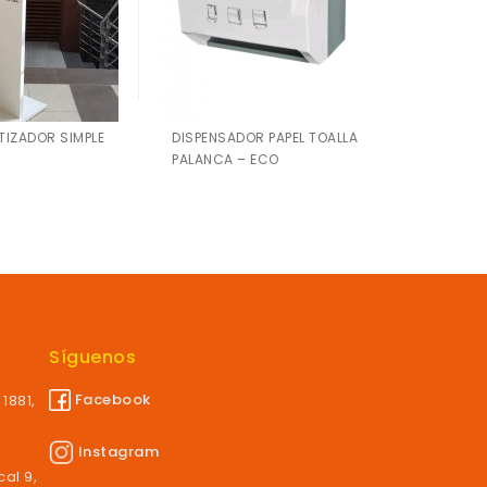
TIZADOR SIMPLE
DISPENSADOR PAPEL TOALLA
PAPEL T
PALANCA – ECO
02X250
Síguenos
Facebook
1881,
Instagram
al 9,