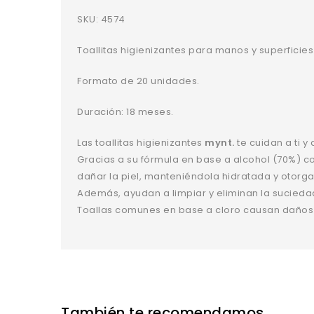
SKU:
4574
Toallitas higienizantes para manos y superficie
Formato de 20 unidades.
Duración: 18 meses.
Las toallitas higienizantes
mynt.
te cuidan a ti y a
Gracias a su fórmula en base a alcohol (70%) co
dañar la piel, manteniéndola hidratada y otorg
Además, ayudan a limpiar y eliminan la sucieda
Toallas comunes en base a cloro causan daños a
También te recomendamos…