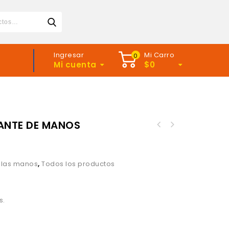
Ingresar
Mi Carro
0
Mi cuenta
$
0
ZANTE DE MANOS
llas manos
,
Todos los productos
s.