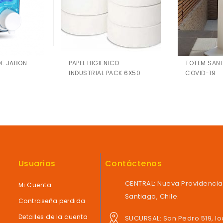
DE JABON
PAPEL HIGIENICO
TOTEM SANI
INDUSTRIAL PACK 6X50
COVID-19
Usuarios
Contáctenos
CENTRAL: Nueva Providencia 
Mi Cuenta
Santiago, Chile.
Contraseña perdida
Detalles de la cuenta
SUCURSAL: San Pedro 519, loc