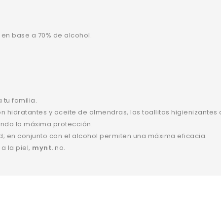
s en base a 70% de alcohol.
 tu familia.
n hidratantes y aceite de almendras, las toallitas higienizante
ando la máxima protección.
d; en conjunto con el alcohol permiten una máxima eficacia.
 la piel,
mynt.
no.